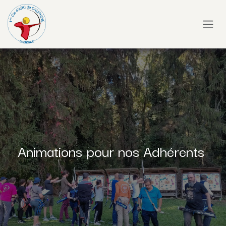
Se rendre au contenu
Animations pour nos Adhérents